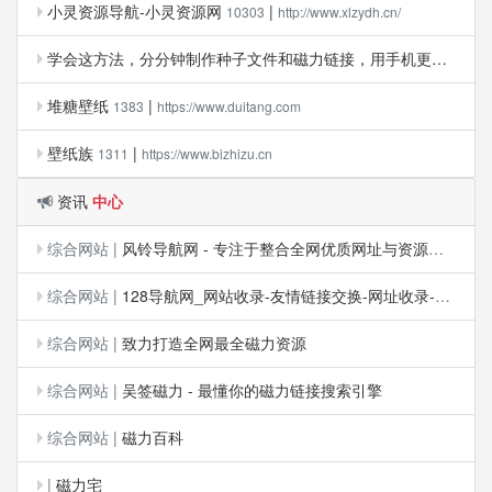
小灵资源导航-小灵资源网
|
10303
http://www.xlzydh.cn/
学会这方法，分分钟制作种子文件和磁力链接，用手机更容易！
4
堆糖壁纸
|
1383
https://www.duitang.com
壁纸族
|
1311
https://www.bizhizu.cn
资讯
中心
综合网站
|
风铃导航网 - 专注于整合全网优质网址与资源的中文导航平台
综合网站
|
128导航网_网站收录-友情链接交换-网址收录-自动秒收录
综合网站
|
致力打造全网最全磁力资源
综合网站
|
吴签磁力 - 最懂你的磁力链接搜索引擎
综合网站
|
磁力百科
|
磁力宅