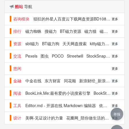
酷站
导航
咨询模块
猖狂的外星人百度云下载网盘资源BD1080P超清完整版BT下载迅雷链
更多
排行
磁力蜘蛛
搜磁力
BT磁力资源
磁力猫
磁力天堂
磁力狗
更多
资源
sbt磁力
BT磁力狗
天天网盘搜索
kitty磁力兔子
无限磁
更多
交流
Pexels
图虫
POCO
Streetwill
StockSnap.io
nice
7
更多
悠闲
更多
金融
中金在线
东方财富
同花顺
新浪财经_新浪网
雪球
她
更多
阅读
BookLink.Me:最有爱的小说搜索引擎
BookStack文档管理
更多
工具
Editor.md - 开源在线 Markdown 编辑器
依奇-在线超级转换工具
更多
举报
设计
美啊-见证设计的力量
花瓣网_陪你做生活的设计师
设计
更多