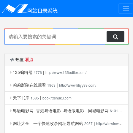
热度
看点
135编辑器
|
4776
http://www.135editor.com/
莉莉影院在线观看
|
1963
http://www.liliyy99.com/
天下书库
|
1685
book.txshuku.com
粤语电影网_香港粤语电影_粤语版电影 - 同城电影网
|
6131
www.tc
网址大全 - 一个快速收录网址导航网站
|
2057
http://winwinw.com/