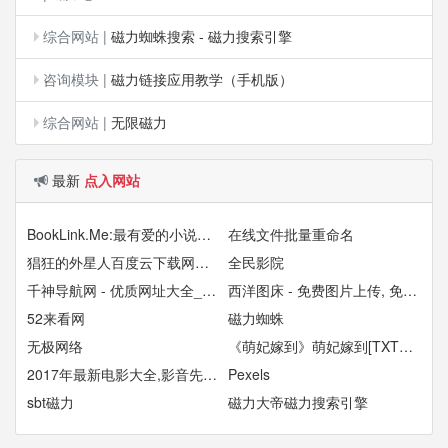
综合网站
|
磁力蜘蛛搜索 - 磁力搜索引擎
咨询模块
|
磁力链接应用教学（手机版）
综合网站
|
无限磁力
最新
点入网站
BookLink.Me:最有爱的小说搜索引擎
在线文件批量重命名
猖狂的外星人百度云下载网盘资源BD1080P超清完整版BT下载迅雷链
全民影院
千神导航网 - 优质网址大全_实用网站导航_byb8.com
西洋图床 - 免费图片上传, 免费图片外链, 免费公共图床
52来看网
磁力蜘蛛
无极网络
《萌妃嫁到》萌妃嫁到[TXT小说下载]
2017年最新电影大全,影音先锋电影,吉吉影音电影,西瓜影视,非凡影院,影音先锋电影网
Pexels
sbt磁力
磁力大帝磁力搜索引擎